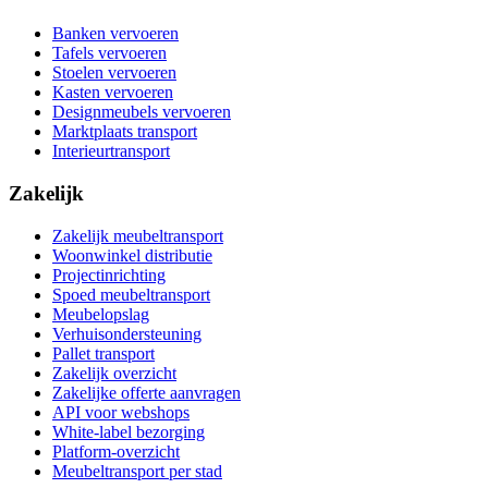
Banken vervoeren
Tafels vervoeren
Stoelen vervoeren
Kasten vervoeren
Designmeubels vervoeren
Marktplaats transport
Interieurtransport
Zakelijk
Zakelijk meubeltransport
Woonwinkel distributie
Projectinrichting
Spoed meubeltransport
Meubelopslag
Verhuisondersteuning
Pallet transport
Zakelijk overzicht
Zakelijke offerte aanvragen
API voor webshops
White-label bezorging
Platform-overzicht
Meubeltransport per stad