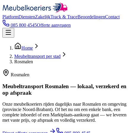
Platform
Diensten
Zakelijk
Track & Trace
Beoordelingen
Contact
085 800 4545
Offerte aanvragen
Home
Meubeltransport per stad
Rosmalen
Rosmalen
Meubeltransport Rosmalen — lokaal, verzekerd en
op afspraak
Onze meubelkoeriers rijden dagelijks naar Rosmalen en omgeving
(provincie Noord-Brabant). Of het nu om een enkele bank, een
complete inboedel of een Marktplaats-aankoop gaat — we leveren
met vaste prijs, op afspraak en volledig verzekerd.