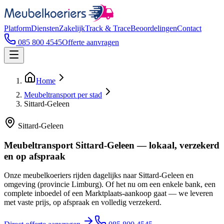
Platform
Diensten
Zakelijk
Track & Trace
Beoordelingen
Contact
085 800 4545
Offerte aanvragen
Home
Meubeltransport per stad
Sittard-Geleen
Sittard-Geleen
Meubeltransport Sittard-Geleen — lokaal, verzekerd
en op afspraak
Onze meubelkoeriers rijden dagelijks naar Sittard-Geleen en
omgeving (provincie Limburg). Of het nu om een enkele bank, een
complete inboedel of een Marktplaats-aankoop gaat — we leveren
met vaste prijs, op afspraak en volledig verzekerd.