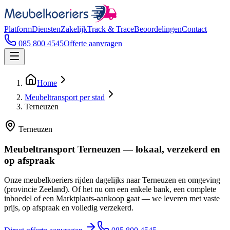
Platform
Diensten
Zakelijk
Track & Trace
Beoordelingen
Contact
085 800 4545
Offerte aanvragen
Home
Meubeltransport per stad
Terneuzen
Terneuzen
Meubeltransport Terneuzen — lokaal, verzekerd en
op afspraak
Onze meubelkoeriers rijden dagelijks naar Terneuzen en omgeving
(provincie Zeeland). Of het nu om een enkele bank, een complete
inboedel of een Marktplaats-aankoop gaat — we leveren met vaste
prijs, op afspraak en volledig verzekerd.