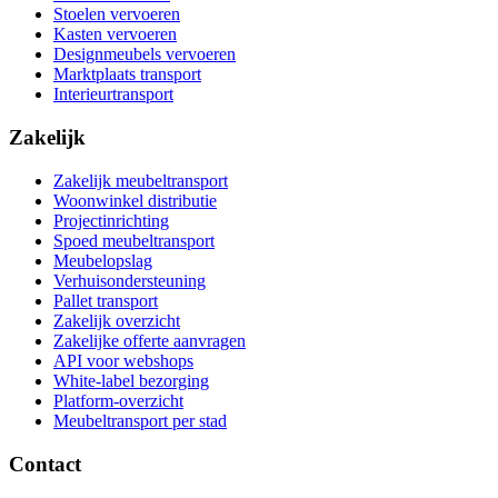
Stoelen vervoeren
Kasten vervoeren
Designmeubels vervoeren
Marktplaats transport
Interieurtransport
Zakelijk
Zakelijk meubeltransport
Woonwinkel distributie
Projectinrichting
Spoed meubeltransport
Meubelopslag
Verhuisondersteuning
Pallet transport
Zakelijk overzicht
Zakelijke offerte aanvragen
API voor webshops
White-label bezorging
Platform-overzicht
Meubeltransport per stad
Contact