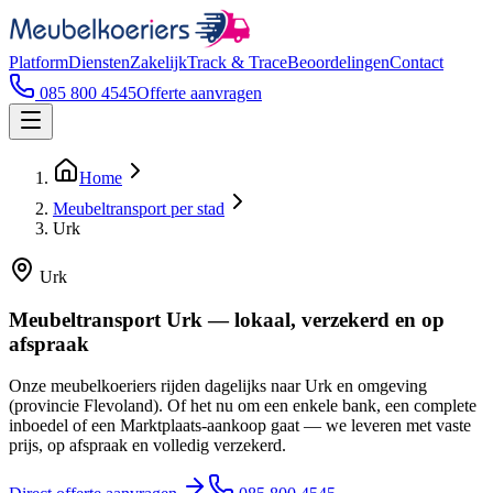
Platform
Diensten
Zakelijk
Track & Trace
Beoordelingen
Contact
085 800 4545
Offerte aanvragen
Home
Meubeltransport per stad
Urk
Urk
Meubeltransport Urk — lokaal, verzekerd en op
afspraak
Onze meubelkoeriers rijden dagelijks naar Urk en omgeving
(provincie Flevoland). Of het nu om een enkele bank, een complete
inboedel of een Marktplaats-aankoop gaat — we leveren met vaste
prijs, op afspraak en volledig verzekerd.