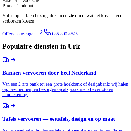
Vaste prijs voor
Urk
Binnen 1 minuut
Vul je ophaal- en bezorgadres in en zie direct wat het kost — geen
verborgen kosten.
Offerte aanvragen
085 800 4545
Populaire diensten in
Urk
Banken vervoeren door heel Nederland
Van een 2-zits bank tot een grote hoekbank of designbank: wij halen
op, beschermen, en bezorgen op afspraak met afleverfoto en
handtekening.
Tafels vervoeren — eettafels, design en op maat
Van massief eikenhouten eettafels tot kwetsbare design- en glazen