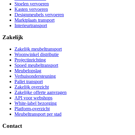
Stoelen vervoeren
Kasten vervoeren
Designmeubels vervoeren
Marktplaats transport
Interieurtransport
Zakelijk
Zakelijk meubeltransport
Woonwinkel distributie
Projectinrichting
Spoed meubeltransport
Meubelopslag
Verhuisondersteuning
Pallet transport
Zakelijk overzicht
Zakelijke offerte aanvragen
API voor webshops
White-label bezorging
Platform-overzicht
Meubeltransport per stad
Contact