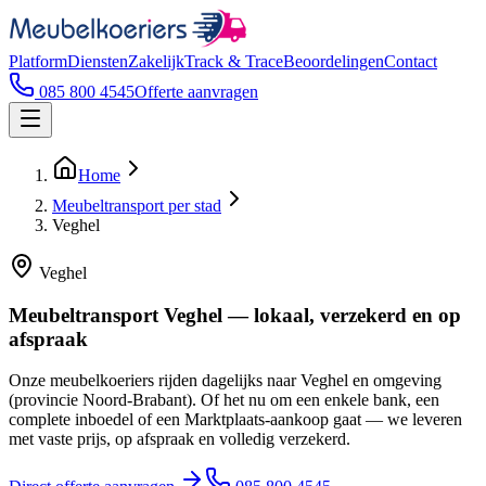
Platform
Diensten
Zakelijk
Track & Trace
Beoordelingen
Contact
085 800 4545
Offerte aanvragen
Home
Meubeltransport per stad
Veghel
Veghel
Meubeltransport Veghel — lokaal, verzekerd en op
afspraak
Onze meubelkoeriers rijden dagelijks naar Veghel en omgeving
(provincie Noord-Brabant). Of het nu om een enkele bank, een
complete inboedel of een Marktplaats-aankoop gaat — we leveren
met vaste prijs, op afspraak en volledig verzekerd.