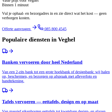
Vaste prijs voor
Veghel
Binnen 1 minuut
Vul je ophaal- en bezorgadres in en zie direct wat het kost — geen
verborgen kosten.
Offerte aanvragen
085 800 4545
Populaire diensten in
Veghel
Banken vervoeren door heel Nederland
Van een 2-zits bank tot een grote hoekbank of designbank: wij halen
op, beschermen, en bezorgen op afspraak met afleverfoto en
handtekening.
Tafels vervoeren — eettafels, design en op maat
Van massief eikenhouten eettafels tot kwetsbare design- en glazen