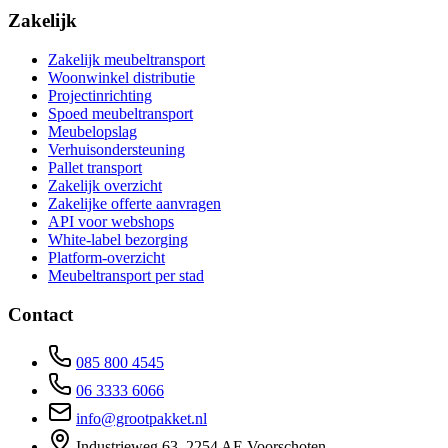
Zakelijk
Zakelijk meubeltransport
Woonwinkel distributie
Projectinrichting
Spoed meubeltransport
Meubelopslag
Verhuisondersteuning
Pallet transport
Zakelijk overzicht
Zakelijke offerte aanvragen
API voor webshops
White-label bezorging
Platform-overzicht
Meubeltransport per stad
Contact
085 800 4545
06 3333 6066
info@grootpakket.nl
Industrieweg 63, 2254 AE Voorschoten