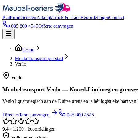
Platform
Diensten
Zakelijk
Track & Trace
Beoordelingen
Contact
085 800 4545
Offerte aanvragen
Home
Meubeltransport per stad
Venlo
Venlo
Meubeltransport Venlo — Noord-Limburg en grensre
Venlo ligt strategisch aan de Duitse grens en is hét logistieke hart 
Direct offerte aanvragen
085 800 4545
9.4
· 1.200+ beoordelingen
Volledig verzekerd