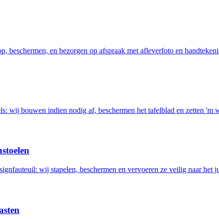
 op, beschermen, en bezorgen op afspraak met afleverfoto en handtekeni
els: wij bouwen indien nodig af, beschermen het tafelblad en zetten 'm 
nstoelen
ignfauteuil: wij stapelen, beschermen en vervoeren ze veilig naar het ju
asten