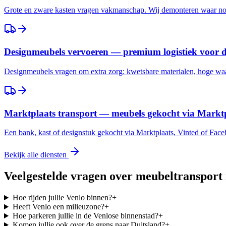
Grote en zware kasten vragen vakmanschap. Wij demonteren waar nod
Designmeubels vervoeren — premium logistiek voor 
Designmeubels vragen om extra zorg: kwetsbare materialen, hoge waar
Marktplaats transport — meubels gekocht via Marktp
Een bank, kast of designstuk gekocht via Marktplaats, Vinted of Fac
Bekijk alle diensten
Veelgestelde vragen over meubeltransport
Hoe rijden jullie Venlo binnen?
+
Heeft Venlo een milieuzone?
+
Hoe parkeren jullie in de Venlose binnenstad?
+
Komen jullie ook over de grens naar Duitsland?
+