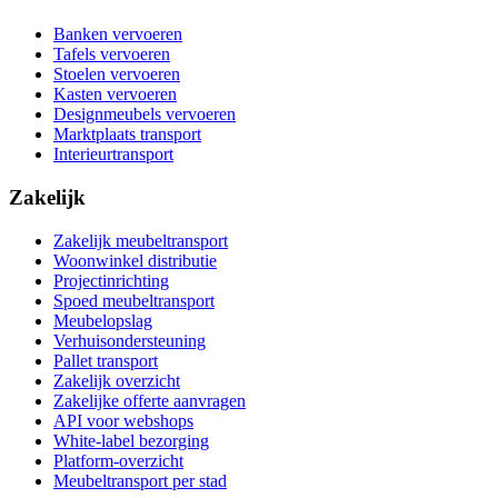
Banken vervoeren
Tafels vervoeren
Stoelen vervoeren
Kasten vervoeren
Designmeubels vervoeren
Marktplaats transport
Interieurtransport
Zakelijk
Zakelijk meubeltransport
Woonwinkel distributie
Projectinrichting
Spoed meubeltransport
Meubelopslag
Verhuisondersteuning
Pallet transport
Zakelijk overzicht
Zakelijke offerte aanvragen
API voor webshops
White-label bezorging
Platform-overzicht
Meubeltransport per stad