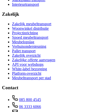
Interieurtransport
Zakelijk
Zakelijk meubeltransport
Woonwinkel distributie
Projectinrichting
Spoed meubeltransport
Meubelopslag
Verhuisondersteuning
Pallet transport
Zakelijk overzicht
Zakelijke offerte aanvragen
API voor webshops
White-label bezorging
Platform-overzicht
Meubeltransport per stad
Contact
085 800 4545
06 3333 6066