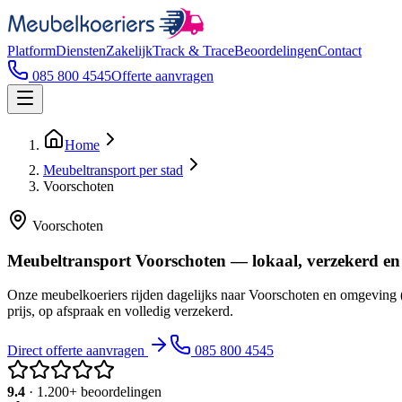
Platform
Diensten
Zakelijk
Track & Trace
Beoordelingen
Contact
085 800 4545
Offerte aanvragen
Home
Meubeltransport per stad
Voorschoten
Voorschoten
Meubeltransport Voorschoten — lokaal, verzekerd en
Onze meubelkoeriers rijden dagelijks naar Voorschoten en omgeving 
prijs, op afspraak en volledig verzekerd.
Direct offerte aanvragen
085 800 4545
9.4
· 1.200+ beoordelingen