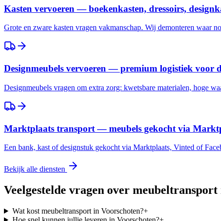
Kasten vervoeren — boekenkasten, dressoirs, designk
Grote en zware kasten vragen vakmanschap. Wij demonteren waar nod
Designmeubels vervoeren — premium logistiek voor 
Designmeubels vragen om extra zorg: kwetsbare materialen, hoge waar
Marktplaats transport — meubels gekocht via Marktp
Een bank, kast of designstuk gekocht via Marktplaats, Vinted of Fac
Bekijk alle diensten
Veelgestelde vragen over meubeltransport
Wat kost meubeltransport in Voorschoten?
+
Hoe snel kunnen jullie leveren in Voorschoten?
+