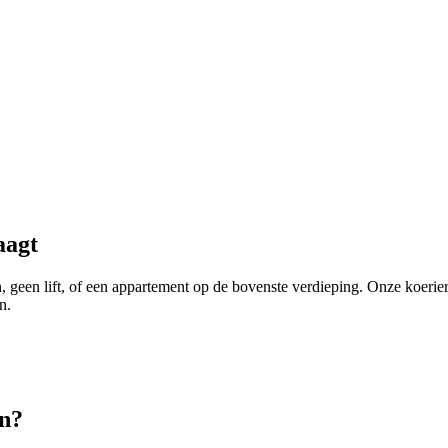
aagt
en, geen lift, of een appartement op de bovenste verdieping. Onze koe
n.
n
?