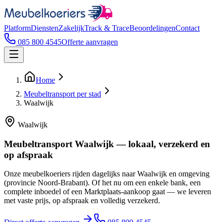
Platform
Diensten
Zakelijk
Track & Trace
Beoordelingen
Contact
085 800 4545
Offerte aanvragen
Home
Meubeltransport per stad
Waalwijk
Waalwijk
Meubeltransport Waalwijk — lokaal, verzekerd en
op afspraak
Onze meubelkoeriers rijden dagelijks naar Waalwijk en omgeving
(provincie Noord-Brabant). Of het nu om een enkele bank, een
complete inboedel of een Marktplaats-aankoop gaat — we leveren
met vaste prijs, op afspraak en volledig verzekerd.