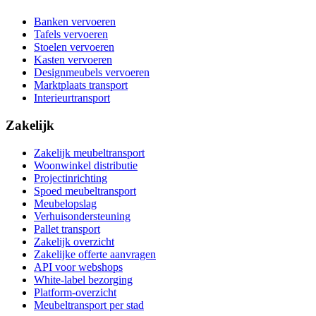
Banken vervoeren
Tafels vervoeren
Stoelen vervoeren
Kasten vervoeren
Designmeubels vervoeren
Marktplaats transport
Interieurtransport
Zakelijk
Zakelijk meubeltransport
Woonwinkel distributie
Projectinrichting
Spoed meubeltransport
Meubelopslag
Verhuisondersteuning
Pallet transport
Zakelijk overzicht
Zakelijke offerte aanvragen
API voor webshops
White-label bezorging
Platform-overzicht
Meubeltransport per stad