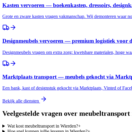
Kasten vervoeren — boekenkasten, dressoirs, designk
Grote en zware kasten vragen vakmanschap. Wij demonteren waar nod
Designmeubels vervoeren — premium logistiek voor 
Designmeubels vragen om extra zorg: kwetsbare materialen, hoge waar
Marktplaats transport — meubels gekocht via Marktp
Een bank, kast of designstuk gekocht via Marktplaats, Vinted of Fac
Bekijk alle diensten
Veelgestelde vragen over meubeltransport
Wat kost meubeltransport in Wierden?
+
Hoe snel kunnen jullie leveren in Wierden?
+