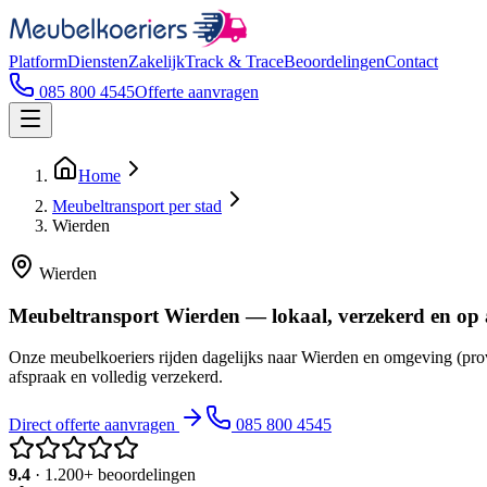
Platform
Diensten
Zakelijk
Track & Trace
Beoordelingen
Contact
085 800 4545
Offerte aanvragen
Home
Meubeltransport per stad
Wierden
Wierden
Meubeltransport Wierden — lokaal, verzekerd en op
Onze meubelkoeriers rijden dagelijks naar Wierden en omgeving (prov
afspraak en volledig verzekerd.
Direct offerte aanvragen
085 800 4545
9.4
· 1.200+ beoordelingen