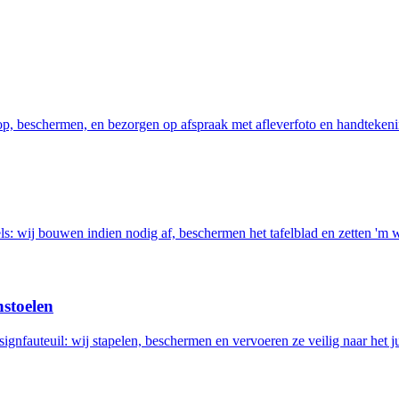
 op, beschermen, en bezorgen op afspraak met afleverfoto en handtekeni
els: wij bouwen indien nodig af, beschermen het tafelblad en zetten 'm 
nstoelen
ignfauteuil: wij stapelen, beschermen en vervoeren ze veilig naar het ju