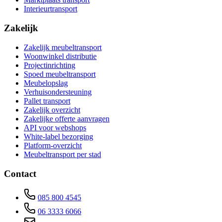
Interieurtransport
Zakelijk
Zakelijk meubeltransport
Woonwinkel distributie
Projectinrichting
Spoed meubeltransport
Meubelopslag
Verhuisondersteuning
Pallet transport
Zakelijk overzicht
Zakelijke offerte aanvragen
API voor webshops
White-label bezorging
Platform-overzicht
Meubeltransport per stad
Contact
085 800 4545
06 3333 6066