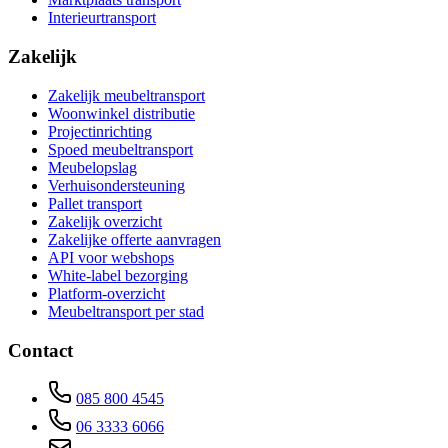
Interieurtransport
Zakelijk
Zakelijk meubeltransport
Woonwinkel distributie
Projectinrichting
Spoed meubeltransport
Meubelopslag
Verhuisondersteuning
Pallet transport
Zakelijk overzicht
Zakelijke offerte aanvragen
API voor webshops
White-label bezorging
Platform-overzicht
Meubeltransport per stad
Contact
085 800 4545
06 3333 6066