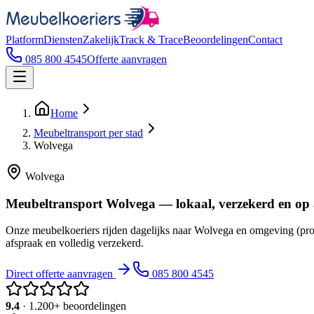
Platform
Diensten
Zakelijk
Track & Trace
Beoordelingen
Contact
085 800 4545
Offerte aanvragen
Home
Meubeltransport per stad
Wolvega
Wolvega
Meubeltransport Wolvega — lokaal, verzekerd en op
Onze meubelkoeriers rijden dagelijks naar Wolvega en omgeving (prov
afspraak en volledig verzekerd.
Direct offerte aanvragen
085 800 4545
9.4
· 1.200+ beoordelingen