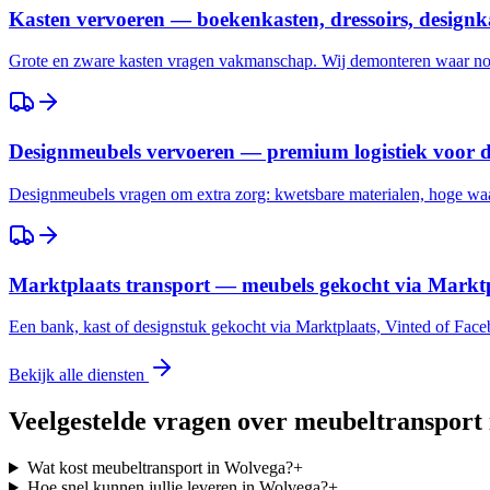
Kasten vervoeren — boekenkasten, dressoirs, designk
Grote en zware kasten vragen vakmanschap. Wij demonteren waar nod
Designmeubels vervoeren — premium logistiek voor 
Designmeubels vragen om extra zorg: kwetsbare materialen, hoge waar
Marktplaats transport — meubels gekocht via Marktp
Een bank, kast of designstuk gekocht via Marktplaats, Vinted of Fac
Bekijk alle diensten
Veelgestelde vragen over meubeltransport
Wat kost meubeltransport in Wolvega?
+
Hoe snel kunnen jullie leveren in Wolvega?
+