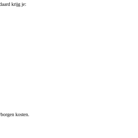
daard krijg je:
rborgen kosten.