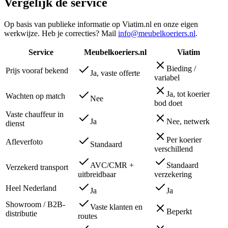
Vergelijk de service
Op basis van publieke informatie op
Viatim
.nl en onze eigen
werkwijze. Heb je correcties? Mail
info@meubelkoeriers.nl
.
Service
Meubelkoeriers.nl
Viatim
Bieding /
Prijs vooraf bekend
Ja, vaste offerte
variabel
Ja, tot koerier
Wachten op match
Nee
bod doet
Vaste chauffeur in
Ja
Nee, netwerk
dienst
Per koerier
Afleverfoto
Standaard
verschillend
AVC/CMR +
Standaard
Verzekerd transport
uitbreidbaar
verzekering
Heel Nederland
Ja
Ja
Showroom / B2B-
Vaste klanten en
Beperkt
distributie
routes