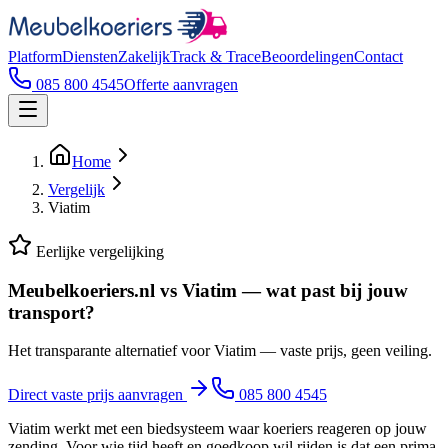
Platform
Diensten
Zakelijk
Track & Trace
Beoordelingen
Contact
085 800 4545
Offerte aanvragen
Home
Vergelijk
Viatim
Eerlijke vergelijking
Meubelkoeriers.nl vs
Viatim
— wat past bij jouw
transport?
Het transparante alternatief voor Viatim — vaste prijs, geen veiling.
Direct vaste prijs aanvragen
085 800 4545
Viatim werkt met een biedsysteem waar koeriers reageren op jouw
zending. Voor wie tijd heeft en goedkoop wil rijden is dat een prima