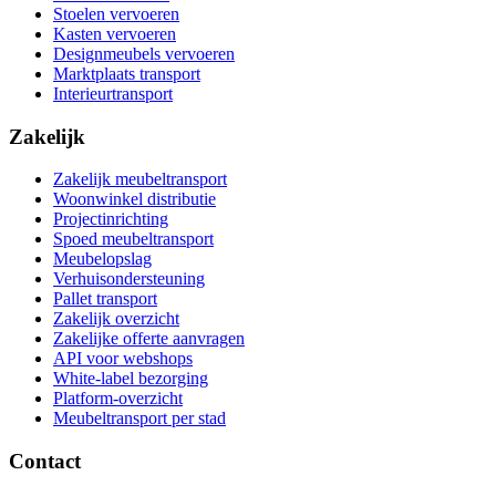
Stoelen vervoeren
Kasten vervoeren
Designmeubels vervoeren
Marktplaats transport
Interieurtransport
Zakelijk
Zakelijk meubeltransport
Woonwinkel distributie
Projectinrichting
Spoed meubeltransport
Meubelopslag
Verhuisondersteuning
Pallet transport
Zakelijk overzicht
Zakelijke offerte aanvragen
API voor webshops
White-label bezorging
Platform-overzicht
Meubeltransport per stad
Contact